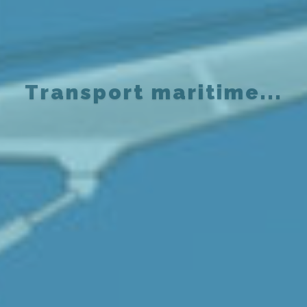
... Décarboné et
innovant !